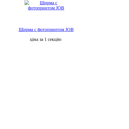
Ширма с фотопринтом JOB
ціна за 1 секцію
трисекційна
180*1200*4 см·
- 12кг
3000 грн.
Главная страница
Зарегистрироваться
Корзина
Вход с паролем
Прайс-лист