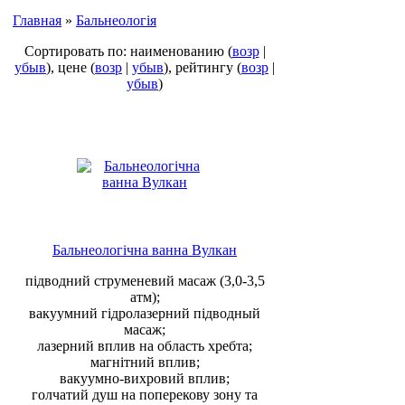
Главная
»
Бальнеологія
Сортировать по: наименованию (
возр
|
убыв
), цене (
возр
|
убыв
), рейтингу (
возр
|
убыв
)
Бальнеологічна ванна Вулкан
підводний струменевий масаж (3,0-3,5
атм);
вакуумний гідролазерний підводный
масаж;
лазерний вплив на область хребта;
магнітний вплив;
вакуумно-вихровий вплив;
голчатий душ на поперекову зону та