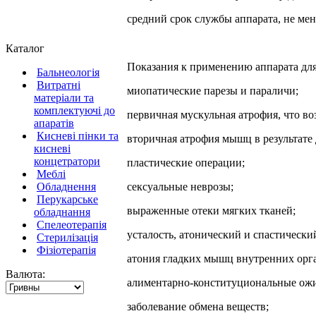
средний срок службы аппарата, не мене
Каталог
Показания к применению аппарата дл
Бальнеологія
Витратні
миопатические парезы и параличи;
матеріали та
комплектуючі до
первичная мускульная атрофия, что во
апаратів
Кисневі пінки та
вторичная атрофия мышц в результате
кисневі
концетратори
пластические операции;
Меблі
Обладнення
сексуальные неврозы;
Перукарське
выраженные отеки мягких тканей;
обладнання
Спелеотерапія
усталость, атонический и спастический
Стерилізація
Фізіотерапія
атония гладких мышц внутренних орга
Валюта:
алиментарно-конституциональные ож
заболевание обмена веществ;