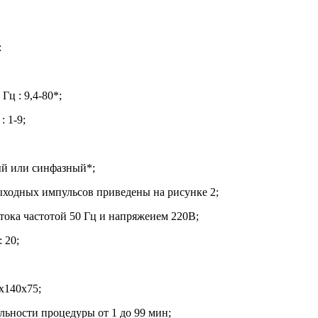
:
Гц : 9,4-80*;
: 1-9;
ый или синфазный*;
ыходных импульсов приведены на рисунке 2;
 тока частотой 50 Гц и напряжеием 220В;
 20;
х140х75;
льности процедуры от 1 до 99 мин;